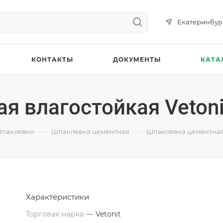
Екатеринбур
КОНТАКТЫ
ДОКУМЕНТЫ
КАТА
 влагостойкая Vetonit
—
—
паклевки
Шпаклевка цементная
Шпаклевка цементная в
Характеристики
Торговая марка
—
Vetonit