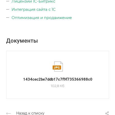
Лицензии 1С-Битрикс
Интеграция сайта с 1С
Оптимизация и продвижение
Документы
1434cec2be7ddb17c7f9f735366988c0
102,8 Кб
Назад к списку