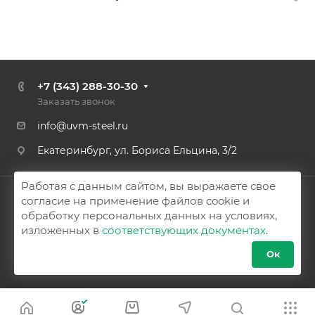
+7 (343) 288-30-30
Заказать звонок
info@uvm-steel.ru
Екатеринбург, ул. Бориса Ельцина, 3/2
Работая с данным сайтом, вы выражаете свое
© 2026 Аспро: Корпоративный сайт 3.0
согласие на применение файлов cookie и
обработку персональных данных на условиях,
Политика конфиденциальности
Карта сайта
изложенных в
соответствующих документах
.
Ок
Подписаться на рассылку